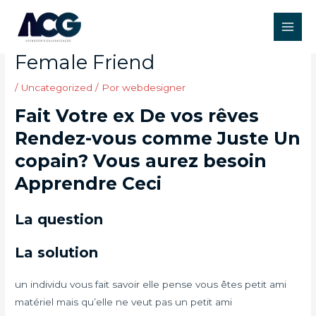
Ir
Post
Main
para
navigation
Smashing Sur A Detail
Men
o
Female Friend
conteúdo
/
Uncategorized
/ Por
webdesigner
Fait Votre ex De vos rêves
Rendez-vous comme Juste Un
copain? Vous aurez besoin
Apprendre Ceci
La question
La solution
un individu vous fait savoir elle pense vous êtes petit ami
matériel mais qu’elle ne veut pas un petit ami