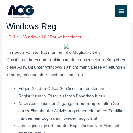
Ir
Post
Main
para
navigation
So Öffnen Sie Sicher Eine
Men
o
Windows Reg
conteúdo
/
DLL für Windows 10
/ Por
webdesigner
Im neuen Fenster hat man nun die Möglichkeit die
Qualitätsupdates und Funktionsupdate auszusetzen. So gibt es
diese Auswahl unter Windows 10 nicht mehr. Diese Anleitungen
können, müssen aber nicht funktionieren.
Fügen Sie den Office-Schlüssel am besten im
Registrierungs-Editor zu Ihren Favoriten hinzu.
Nach Abschluss der Zugangserneuerung erhalten Sie
durch Eingabe der Aktivierungsdaten ein neues Zertifikat
mit dem ein Login dann wieder möglich ist.
Juni digital signiert und der Begleitartikel von Microsoft