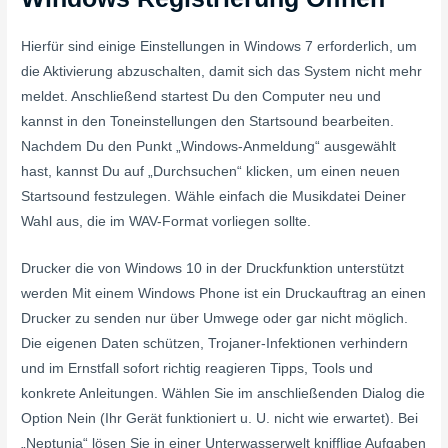
Hierfür sind einige Einstellungen in Windows 7 erforderlich, um
die Aktivierung abzuschalten, damit sich das System nicht mehr
meldet. Anschließend startest Du den Com­put­er neu und
kannst in den Tone­in­stel­lun­gen den Start­sound bear­beit­en.
Nach­dem Du den Punkt „Win­dows-Anmel­dung“ aus­gewählt
hast, kannst Du auf „Durch­suchen“ klick­en, um einen neuen
Start­sound festzule­gen. Wäh­le ein­fach die Musik­datei Dein­er
Wahl aus, die im WAV-For­mat vor­liegen sollte.
Drucker die von Windows 10 in der Druckfunktion unterstützt
werden Mit einem Windows Phone ist ein Druckauftrag an einen
Drucker zu senden nur über Umwege oder gar nicht möglich.
Die eigenen Daten schützen, Trojaner-Infektionen verhindern
und im Ernstfall sofort richtig reagieren Tipps, Tools und
konkrete Anleitungen. Wählen Sie im anschließenden Dialog die
Option Nein (Ihr Gerät funktioniert u. U. nicht wie erwartet). Bei
„Neptunia“ lösen Sie in einer Unterwasserwelt knifflige Aufgaben