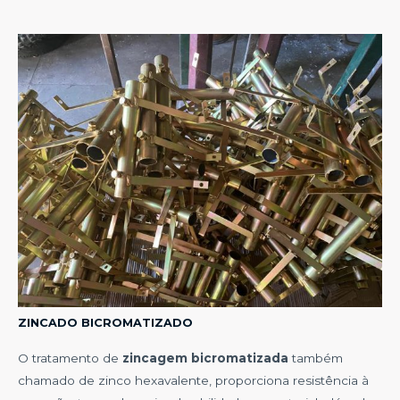
ZINCADO BICROMATIZADO
O tratamento de
zincagem bicromatizada
também
chamado de zinco hexavalente, proporciona resistência à